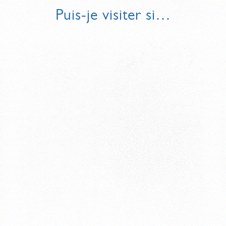
Puis-je visiter si…
OÙ STATIONNER MA VOITURE ?
COMMENT VENIR EN BUS ?
OÙ STATIONNER MON VÉLO ?
JE ME DÉPLACE AVEC DIFFICULTÉ ET/OU JE ME DÉPLACE
EN FAUTEUIL ROULANT. EST-CE QUE LE SITE EST
ACCESSIBLE ?
JE SUIS CLAUSTROPHOBE ET/OU J’AI LE VERTIGE ?
JE SUIS AVEC UN NOURRISSON ?
JE SUIS AVEC MON CHIEN ?
JE SUIS MALENTENDANT(E) ?
JE NE PARLE PAS FRANÇAIS ?